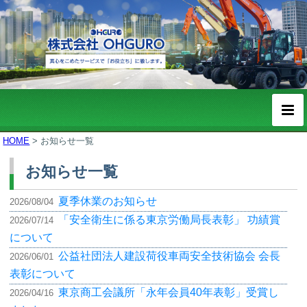
HOME
>
お知らせ一覧
お知らせ一覧
夏季休業のお知らせ
2026/08/04
「安全衛生に係る東京労働局長表彰」 功績賞
2026/07/14
について
公益社団法人建設荷役車両安全技術協会 会長
2026/06/01
表彰について
東京商工会議所「永年会員40年表彰」受賞し
2026/04/16