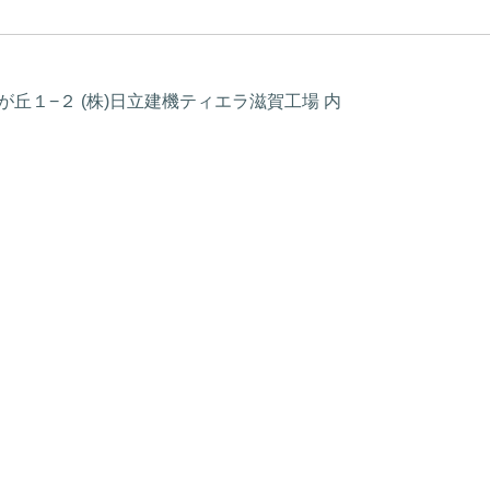
笹が丘１−２ (株)日立建機ティエラ滋賀工場 内