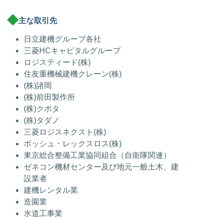
主な取引先
日立建機グループ各社
三菱HCキャピタルグループ
ロジスティード(株)
住友重機械建機クレーン(株)
(株)諸岡
(株)前田製作所
(株)クボタ
(株)タダノ
三菱ロジスネクスト(株)
ボッシュ・レックスロス(株)
東京総合整備工業協同組合（自衛隊関連）
ゼネコン機材センター及び地元一般土木、建
設業者
建機レンタル業
造園業
水道工事業