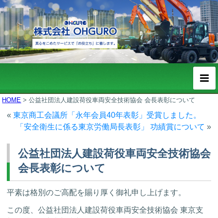
HOME
>
公益社団法人建設荷役車両安全技術協会 会長表彰について
«
東京商工会議所「永年会員40年表彰」受賞しました。
「安全衛生に係る東京労働局長表彰」 功績賞について
»
公益社団法人建設荷役車両安全技術協会
会長表彰について
平素は格別のご高配を賜り厚く御礼申し上げます。
この度、公益社団法人建設荷役車両安全技術協会 東京支